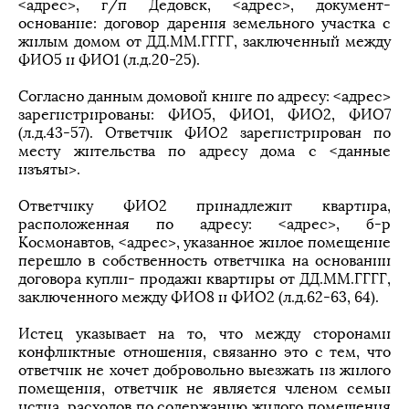
<адрес>, г/п Дедовск, <адрес>, документ-
основание: договор дарения земельного участка с
жилым домом от ДД.ММ.ГГГГ, заключенный между
ФИО5 и ФИО1 (л.д.20-25).
Согласно данным домовой книге по адресу: <адрес>
зарегистрированы: ФИО5, ФИО1, ФИО2, ФИО7
(л.д.43-57). Ответчик ФИО2 зарегистрирован по
месту жительства по адресу дома с <данные
изъяты>.
Ответчику ФИО2 принадлежит квартира,
расположенная по адресу: <адрес>, б-р
Космонавтов, <адрес>, указанное жилое помещение
перешло в собственность ответчика на основании
договора купли- продажи квартиры от ДД.ММ.ГГГГ,
заключенного между ФИО8 и ФИО2 (л.д.62-63, 64).
Истец указывает на то, что между сторонами
конфликтные отношения, связанно это с тем, что
ответчик не хочет добровольно выезжать из жилого
помещения, ответчик не является членом семьи
истца, расходов по содержанию жилого помещения