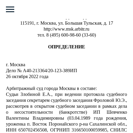
АРБИТРАЖНЫЙ СУД ГОРОДА МОСКВЫ
115191, г. Москва, ул. Большая Тульская, д. 17
http://www.msk.arbitr.ru
тел. 8 (495) 600-98-60 (33-60)
ОПРЕДЕЛЕНИЕ
г. Москва
Дело № А40-213364/20-123-389ИП
26 октября 2022 года
Арбитражный суд города Москвы в составе:
Судьи Злобиной Е.А., при ведении протокола судебного
заседания секретарем судебного заседания Фроловой Ю.Э.,
рассмотрев в открытом судебном заседании в рамках дела
о несостоятельности (банкротстве) ИП Шевченко
Валентины Владимировны (03.04.1989 года рождения,
уроженка п. Восток Поронайского р-на Сахалинской обл.,
ИНН 650702456508, ОГРНИП 316650100059985, СНИЛС