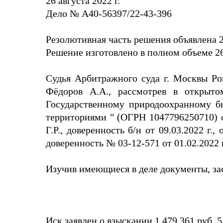
26 августа 2022 г.
Дело № А40-56397/22-43-396
Резолютивная часть решения объявлена 23
Решение изготовлено в полном объеме 26.
Судья Арбитражного суда г. Москвы Ром
Фёдоров А.А., рассмотрев в открыт
Государственному природоохранному 
территориями " (ОГРН 1047796250710) о 
Г.Р., доверенность б/н от 09.03.2022 г.
доверенность № 03-12-571 от 01.02.2022 г
Изучив имеющиеся в деле документы, за
Иск заявлен о взыскании 1 479 361 руб. 51