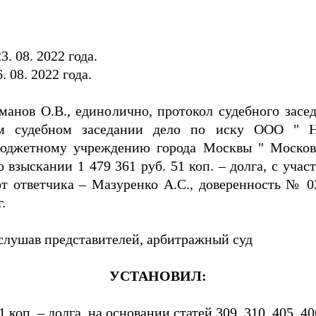
. 08. 2022 года.
 08. 2022 года.
анов О.В., единолично, протокол судебного засед
ом судебном заседании дело по иску ООО " 
бюджетному учреждению города Москвы " Московс
взыскании 1 479 361 руб. 51 коп. – долга, с учас
, от ответчика – Мазуренко А.С., доверенность № 03
.
слушав представителей, арбитражный суд
УСТАНОВИЛ:
 коп. – долга, на основании статей 309, 310, 405, 40