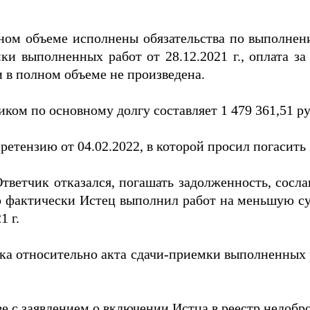
лном объеме исполнены обязательства по выполнен
ки выполненных работ от 28.12.2021 г., оплата 
 в полном объеме не произведена.
ком по основному долгу составляет 1 479 361,51 ру
етензию от 04.02.2022, в которой просил погасить
 Ответчик отказался, погашать задолженность, сос
что фактически Истец выполнил работ на меньшую 
1 г.
 относительно акта сдачи-приемки выполненных ра
е с заявлением о включении Истца в реестр недобр