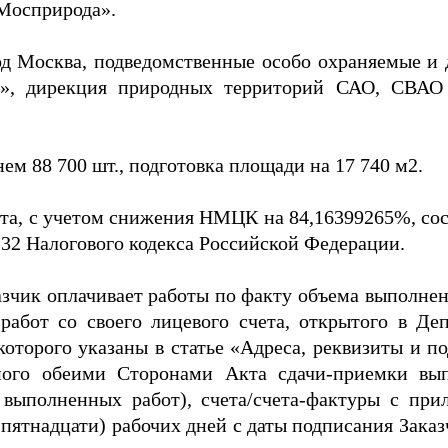
Мосприрода».
од Москва, подведомственные особо охраняемые и 
», дирекция природных территорий САО, СВАО
ем 88 700 шт., подготовка площади на 17 740 м2.
акта, с учетом снижения НМЦК на 84,16399265%, сос
т. 32 Налогового кодекса Российской Федерации.
аказчик оплачивает работы по факту объема выполне
работ со своего лицевого счета, открытого в Де
которого указаны в статье «Адреса, реквизиты и п
ного обеими Сторонами Акта сдачи-приемки в
и выполненных работ), счета/счета-фактуры с пр
 (пятнадцати) рабочих дней с даты подписания Зак