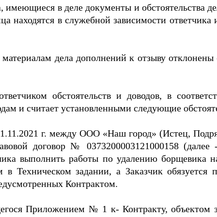
 имеющиеся в деле документы и обстоятельства дел
ица находятся в служебной зависимости ответчика 
 материалам дела дополнений к отзыву отклонены 
тветчиком обстоятельств и доводов, в соответ
дам и считает установленными следующие обстояте
 01.11.2021 г. между ООО «Наш город» (Истец, Под
авовой договор № 0373200003121000158 (далее -
зчика выполнить работы по удалению борщевика н
 в Техническом задании, а Заказчик обязуется 
предусмотренных Контрактом.
щегося Приложением № 1 к- Контракту, объектом з