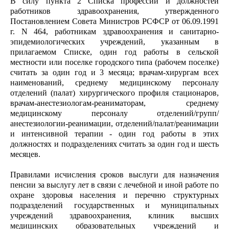
В силу пункта 2 Списка профессий и должностей
работников здравоохранения, утвержденного
Постановлением Совета Министров РСФСР от 06.09.1991
г. N 464, работникам здравоохранения и санитарно-
эпидемиологических учреждений, указанным в
прилагаемом Списке, один год работы в сельской
местности или поселке городского типа (рабочем поселке)
считать за один год и 3 месяца; врачам-хирургам всех
наименований, среднему медицинскому персоналу
отделений (палат) хирургического профиля стационаров,
врачам-анестезиологам-реаниматорам, среднему
медицинскому персоналу отделений/групп/
анестезиологии-реанимации, отделений/палат/реанимации
и интенсивной терапии - один год работы в этих
должностях и подразделениях считать за один год и шесть
месяцев.
Правилами исчисления сроков выслуги для назначения
пенсии за выслугу лет в связи с лечебной и иной работе по
охране здоровья населения и перечню структурных
подразделений государственных и муниципальных
учреждений здравоохранения, клиник высших
медицинских образовательных учреждений и