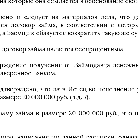
 на которые она ссылается в обоснование сво
лено и следует из материалов дела, что д
ен договор займа, в соответствии с кото
а Заемщик обязуется возвратить такую же сумм
й договор займа является беспроцентным.
верждение получения от Займодавца денежн
заверенное Банком.
дтверждено, что дата Истец во исполнение 
мере 20 000 000 руб. (л.д. 7).
умму займа в размере 20 000 000 руб., что
ицал написание им данной расписки, однако