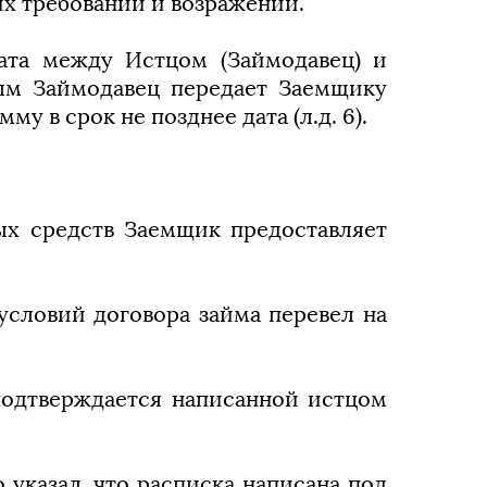
их требований и возражений.
ата между Истцом (Займодавец) и
рым Займодавец передает Заемщику
у в срок не позднее дата (л.д. 6).
ых средств Заемщик предоставляет
условий договора займа перевел на
 подтверждается написанной истцом
 указал, что расписка написана под