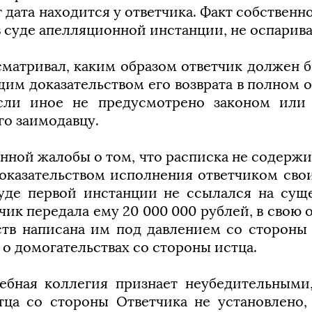
т дата находится у ответчика. Факт собствен
 в суде апелляционной инстанции, не оспарива
матривал, каким образом ответчик должен б
им доказательством его возврата в полном объ
сли иное не предусмотрено законом или 
го заимодавцу.
ой жалобы о том, что расписка не содержит 
доказательством исполнения ответчиком сво
суде первой инстанции не ссылался на су
к передала ему 20 000 000 рублей, в свою о
ств написана им под давлением со стороны 
 о домогательствах со стороны истца.
ебная коллегия признает неубедительными,
ца со стороны Ответчика не установлено,