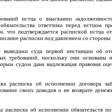
бований истца о взыскании задолженност
 обязательства ответчика перед истцом п
м, что подтверждается распиской истца о
исание расписки под давлением со стороны о
с выводами суда первой инстанции об от
вых требований, поскольку они основаны н
оторым судом дана надлежащая правовая оце
ика расписка об исполнении договора за
нование своих доводов о не возврате денеж
на расписка об исполнении обязательств по