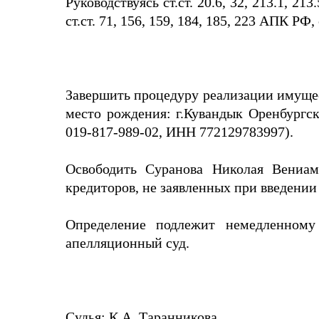
Руководствуясь ст.ст. 20.6, 32, 213.1, 2
ст.ст. 71, 156, 159, 184, 185, 223 АПК РФ,
Завершить процедуру реализации имущес
место рождения: г.Кувандык Оренбургско
019-817-989-02, ИНН 772129783997).
Освободить Суранова Николая Вениам
кредиторов, не заявленных при введени
Определение подлежит немедленном
апелляционный суд.
Судья: К.А. Таранникова